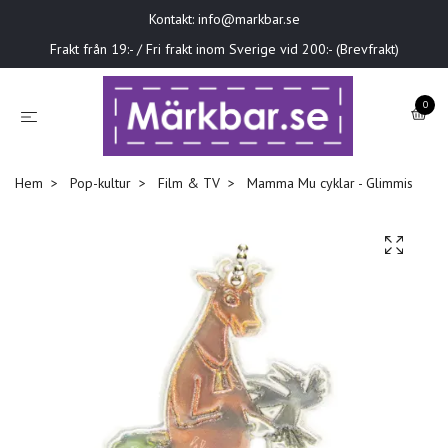
Kontakt:
info@markbar.se
Frakt från 19:- / Fri frakt inom Sverige vid 200:- (Brevfrakt)
0
Hem
Pop-kultur
Film & TV
Mamma Mu cyklar - Glimmis