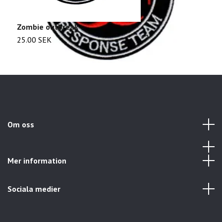
Zombie outbreak
S
25.00 SEK
2
Om oss
Mer information
Sociala medier