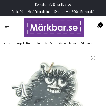
Kontakt:
info@markbar.se
Frakt från 19:- / Fri frakt inom Sverige vid 200:- (Brevfrakt)
0
Hem
Pop-kultur
Film & TV
Stinky - Mumin - Glimmis