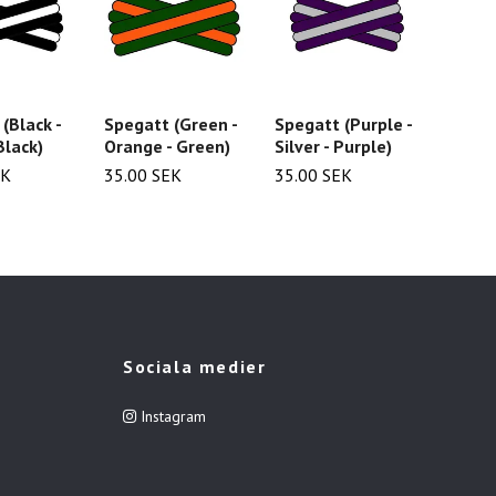
Spegatt (Purple -
(Black -
Spegatt (Green -
Spega
Silver - Purple)
Black)
Orange - Green)
Metall
Green
35.00 SEK
EK
35.00 SEK
35.00
Sociala medier
Instagram