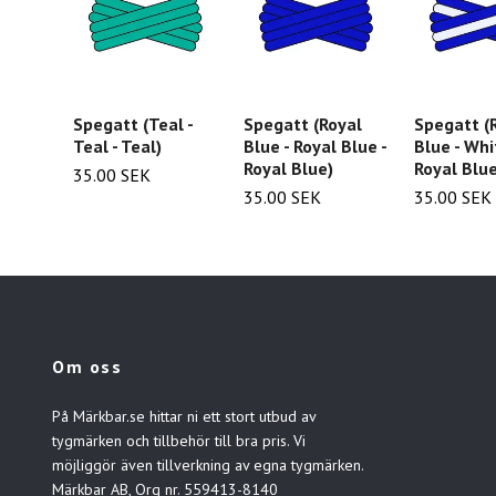
Spegatt (Teal -
Spegatt (Royal
Spegatt (
Teal - Teal)
Blue - Royal Blue -
Blue - Whi
Royal Blue)
Royal Blue
35.00 SEK
35.00 SEK
35.00 SEK
Om oss
På Märkbar.se hittar ni ett stort utbud av
tygmärken och tillbehör till bra pris. Vi
möjliggör även tillverkning av egna tygmärken.
Märkbar AB, Org nr. 559413-8140