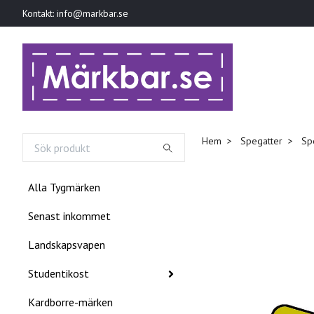
Kontakt:
info@markbar.se
Hem
Spegatter
Spe
Alla Tygmärken
Senast inkommet
Landskapsvapen
Studentikost
Kardborre-märken