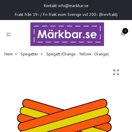
Kontakt:
info@markbar.se
Frakt från 19:- / Fri frakt inom Sverige vid 200:- (Brevfrakt)
0
Hem
Spegatter
Spegatt (Orange - Yellow - Orange)