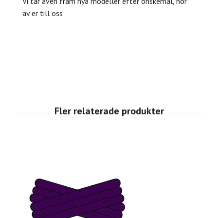
Vi tar även fram nya modeller efter önskemål, hör
av er till oss