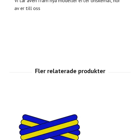
Vi tar även fram nya modeller efter önskemål, hör
av er till oss