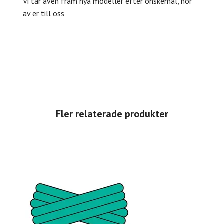
Vi tar även fram nya modeller efter önskemål, hör
av er till oss