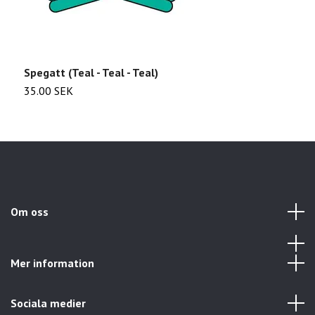
Spegatt (Teal - Teal - Teal)
S
35.00 SEK
3
Om oss
Mer information
Sociala medier