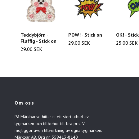
Teddybjörn -
POW! - Stick on
OK! - Stic
Fluffig - Stick on
29.00 SEK
25.00 SEK
29.00 SEK
Om oss
På Märkbar.se hittar ni ett stort utbud av
tygmärken och tillbehör till bra pris. Vi
möjliggör även tillverkning av egna tygmärken.
Märkbar AB, Org nr. 559413-8140