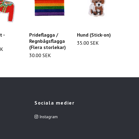
 -
Prideflagga /
Hund (Stick-on)
Katt (
Regnbågsflagga
35.00 SEK
35.00
(Flera storlekar)
EK
30.00 SEK
Sociala medier
Instagram