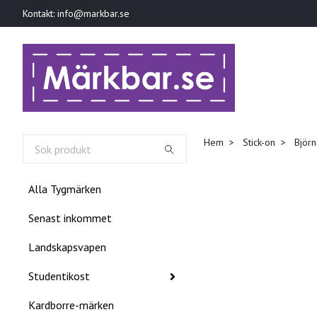
Kontakt:
info@markbar.se
Hem
Stick-on
Björn 
Alla Tygmärken
Senast inkommet
Landskapsvapen
Studentikost
Kardborre-märken