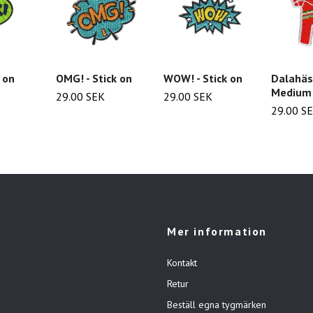
k on
OMG! - Stick on
WOW! - Stick on
Dalahäst
Medium
29.00 SEK
29.00 SEK
29.00 S
Mer information
Kontakt
Retur
Beställ egna tygmärken