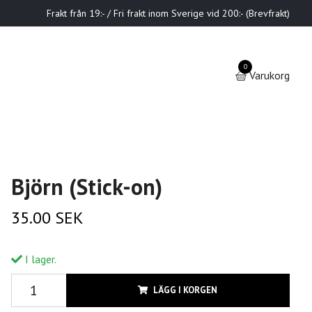
Frakt från 19:- / Fri frakt inom Sverige vid 200:- (Brevfrakt)
0
Varukorg
Björn (Stick-on)
35.00 SEK
I lager.
LÄGG I KORGEN