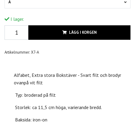
A
I lager.
LÄGG I KORGEN
Artikelnummer:
X7-A
Alfabet, Extra stora Bokstäver - Svart filt och brodyr
ovanpå vit filt
Typ: broderad på filt
Storlek: ca 11,5 cm höga, varierande bredd.
Baksida: iron-on