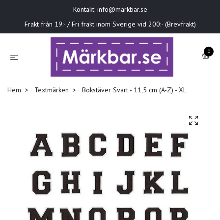
Kontakt:
info@markbar.se
Frakt från 19:- / Fri frakt inom Sverige vid 200:- (Brevfrakt)
0
Hem
Textmärken
Bokstäver Svart - 11,5 cm (A-Z) - XL