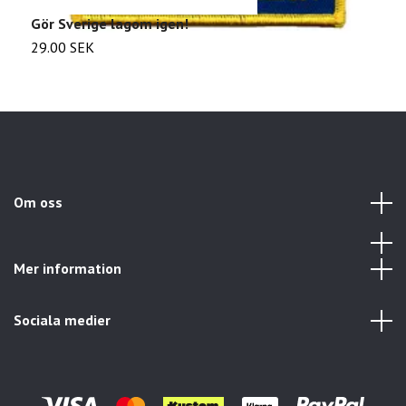
Gör Sverige lagom igen!
I
29.00 SEK
2
Om oss
Mer information
Sociala medier