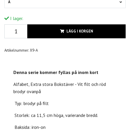
A
I lager.
LÄGG I KORGEN
Artikelnummer:
X9-A
Denna serie kommer fyllas på inom kort
Alfabet, Extra stora Bokstäver - Vit filt och röd
brodyr ovanpå
Typ: brodyr på filt
Storlek: ca 11,5 cm höga, varierande bredd.
Baksida: iron-on