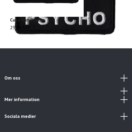
Cute But Psycho
T
29.00 SEK
2
Om oss
Mer information
Sociala medier