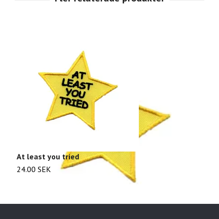
At least you tried
B
24.00 SEK
2