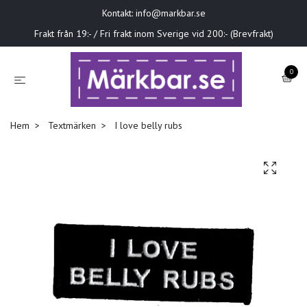
Kontakt:
info@markbar.se
Frakt från 19:- / Fri frakt inom Sverige vid 200:- (Brevfrakt)
0
Hem
Textmärken
I love belly rubs