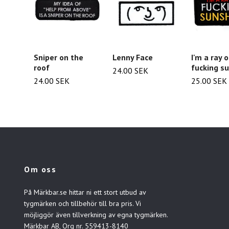
Sniper on the
Lenny Face
I'm a ray o
roof
fucking s
24.00 SEK
24.00 SEK
25.00 SEK
Om oss
På Märkbar.se hittar ni ett stort utbud av
tygmärken och tillbehör till bra pris. Vi
möjliggör även tillverkning av egna tygmärken.
Märkbar AB, Org nr. 559413-8140