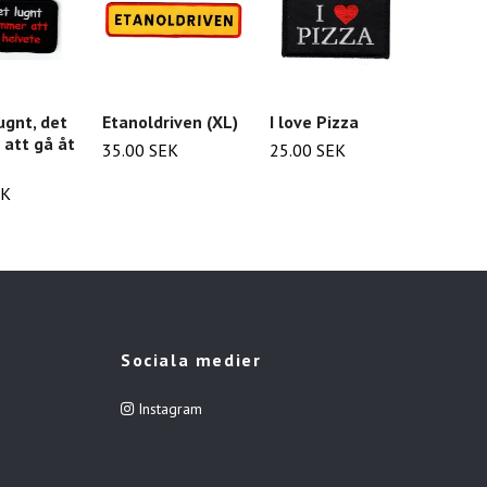
Framt
ugnt, det
Etanoldriven (XL)
I love Pizza
bättre
att gå åt
35.00 SEK
25.00 SEK
45.00
EK
Sociala medier
Instagram