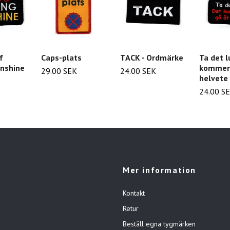
f
Caps-plats
TACK - Ordmärke
Ta det l
unshine
kommer 
29.00 SEK
24.00 SEK
helvete
24.00 S
Mer information
Kontakt
Retur
Beställ egna tygmärken