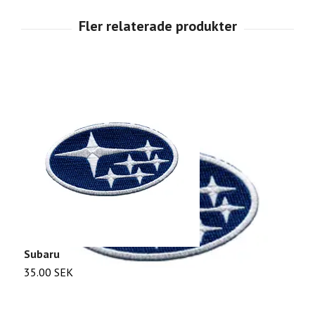
Subaru
E
35.00 SEK
2