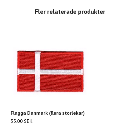
Flagga Danmark (flera storlekar)
F
35.00 SEK
3