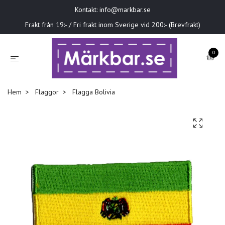
Kontakt:
info@markbar.se
Frakt från 19:- / Fri frakt inom Sverige vid 200:- (Brevfrakt)
0
Hem
Flaggor
Flagga Bolivia