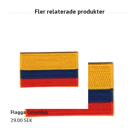
Flagga Colombia
F
29.00 SEK
2