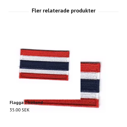
Flagga Thailand
F
35.00 SEK
2