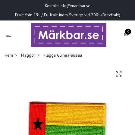
Kontakt:
info@markbar.se
Frakt från 19:- / Fri frakt inom Sverige vid 200:- (Brevfrakt)
0
Hem
Flaggor
Flagga Guinea-Bissau