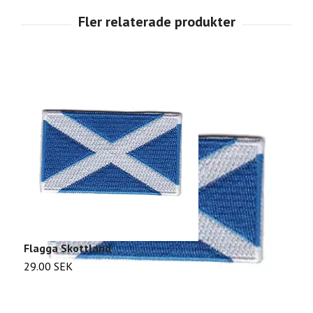
Flagga Skottland
F
29.00 SEK
2