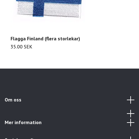
Flagga Finland (flera storlekar)
F
35.00 SEK
2
Om oss
Mer information