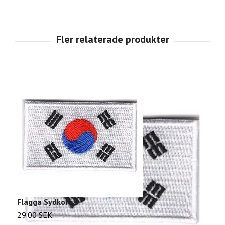
Flagga Sydkorea
F
29.00 SEK
2