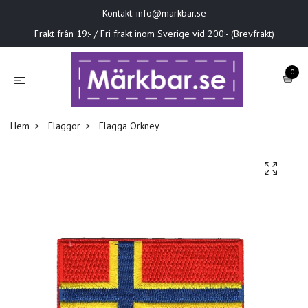
Kontakt:
info@markbar.se
Frakt från 19:- / Fri frakt inom Sverige vid 200:- (Brevfrakt)
0
Hem
Flaggor
Flagga Orkney