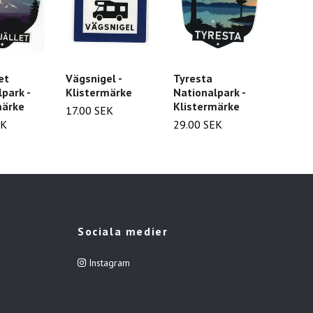
et
Vägsnigel -
Tyresta
Söder
park -
Klistermärke
Nationalpark -
Klist
märke
Klistermärke
17.00 SEK
24.00
EK
29.00 SEK
Sociala medier
Instagram