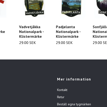
Vadvetjåkka
Padjelanta
Sonfjäll
rke
Nationalpark -
Nationalpark -
National
Klistermärke
Klistermärke
Klister
29.00 SEK
29.00 SEK
29.00 S
Mer information
Kontakt
Retur
Beställ egna tygmärken