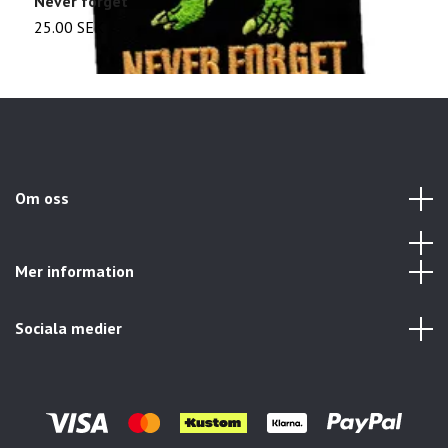
Never forget
F
25.00 SEK
2
Om oss
Mer information
Sociala medier