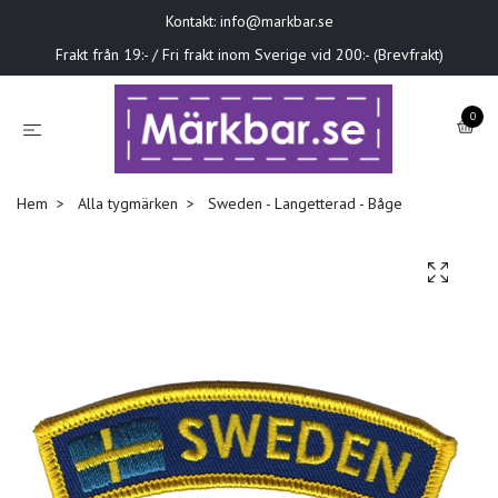
Kontakt:
info@markbar.se
Frakt från 19:- / Fri frakt inom Sverige vid 200:- (Brevfrakt)
0
Hem
Alla tygmärken
Sweden - Langetterad - Båge