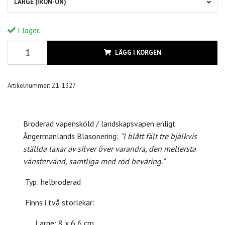
LARGE (IRON-ON)
I lager.
LÄGG I KORGEN
Artikelnummer:
Z1-1327
Broderad vapensköld / landskapsvapen enligt
Ångermanlands Blasonering:
”I blått fält tre bjälkvis
ställda laxar av silver över varandra, den mellersta
vänstervänd, samtliga med röd beväring.”
Typ: helbroderad
Finns i två storlekar:
Large: 8 x 6,6 cm