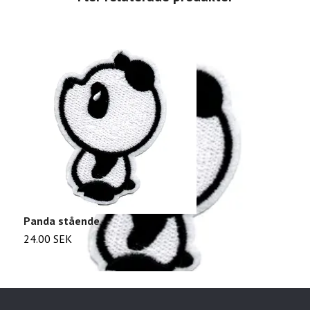
Panda stående
A
24.00 SEK
2