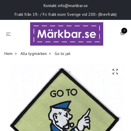
Kontakt:
info@markbar.se
Frakt från 19:- / Fri frakt inom Sverige vid 200:- (Brevfrakt)
0
Hem
Alla tygmärken
Go to jail