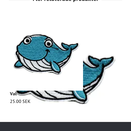
Val
O
25.00 SEK
2