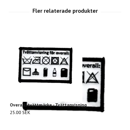
Overallstvättmärke - Tvättanvisning
H
25.00 SEK
1