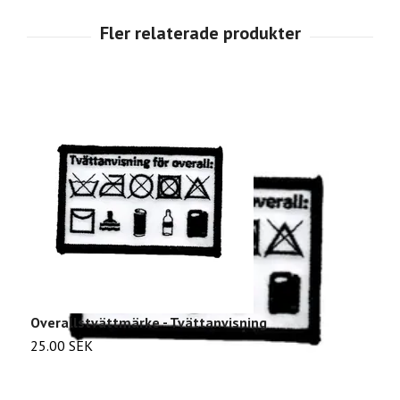
Overallstvättmärke - Tvättanvisning
I
25.00 SEK
2