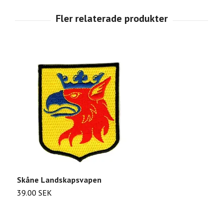
Skåne Landskapsvapen
D
39.00 SEK
2