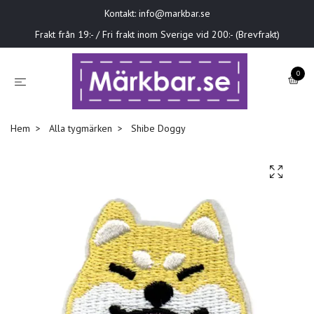
Kontakt:
info@markbar.se
Frakt från 19:- / Fri frakt inom Sverige vid 200:- (Brevfrakt)
0
Hem
Alla tygmärken
Shibe Doggy