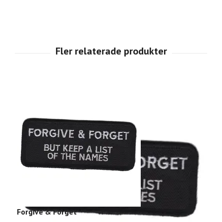
Forgive & Forget
4