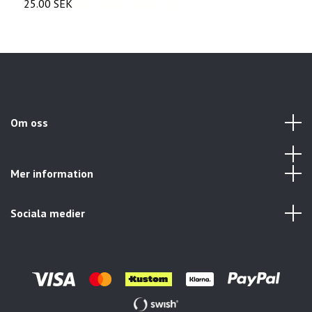
25.00 SEK
2
Om oss
Mer information
Sociala medier