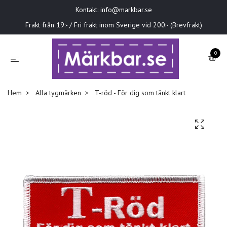
Kontakt:
info@markbar.se
Frakt från 19:- / Fri frakt inom Sverige vid 200:- (Brevfrakt)
0
Hem
Alla tygmärken
T-röd - För dig som tänkt klart