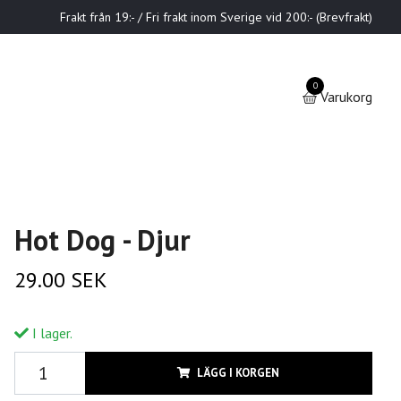
Frakt från 19:- / Fri frakt inom Sverige vid 200:- (Brevfrakt)
0
Varukorg
Hot Dog - Djur
29.00 SEK
I lager.
LÄGG I KORGEN