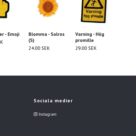
er - Emoji
Blomma - Solros
Varning - Hög
Itty Bi
(S)
promille
Commi
EK
24.00 SEK
29.00 SEK
29.00
Sociala medier
Instagram