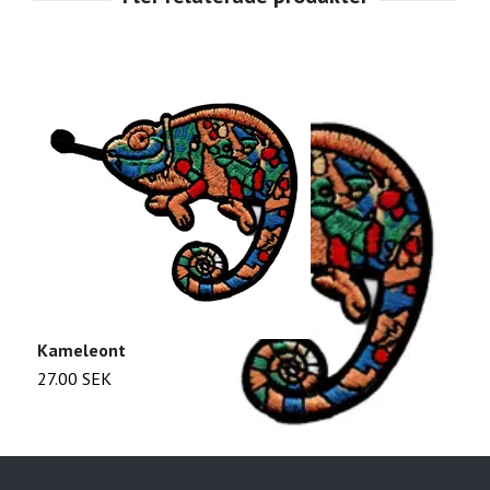
Kameleont
F
27.00 SEK
2