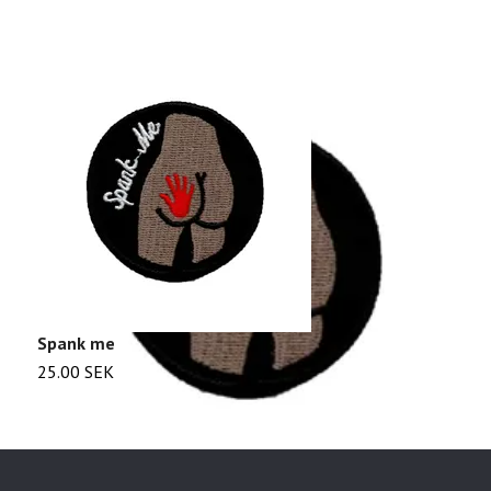
Spank me
T
25.00 SEK
2