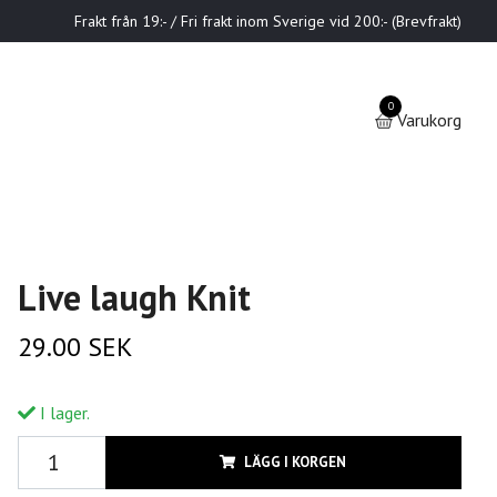
Frakt från 19:- / Fri frakt inom Sverige vid 200:- (Brevfrakt)
0
Varukorg
Live laugh Knit
29.00 SEK
I lager.
LÄGG I KORGEN