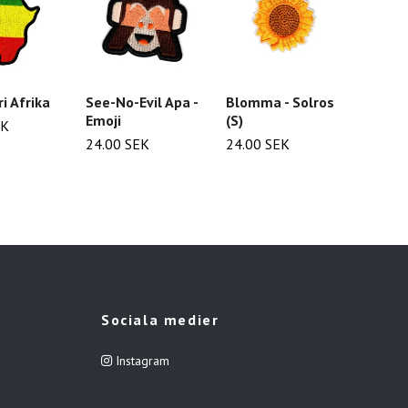
i Afrika
See-No-Evil Apa -
Blomma - Solros
Moln (
Emoji
(S)
EK
24.00
24.00 SEK
24.00 SEK
Sociala medier
Instagram