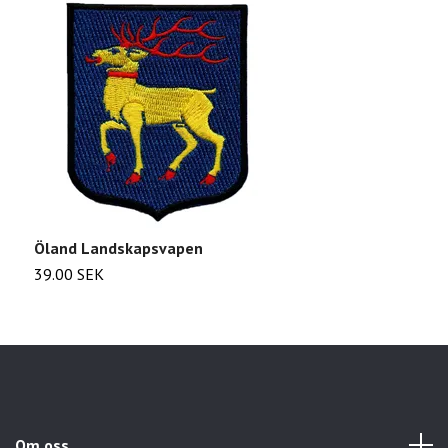
Öland Landskapsvapen
C
39.00 SEK
2
Om oss