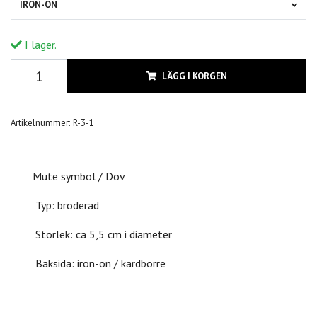
IRON-ON
I lager.
LÄGG I KORGEN
Artikelnummer:
R-3-1
Mute symbol / Döv
Typ: broderad
Storlek: ca 5,5 cm i diameter
Baksida: iron-on / kardborre