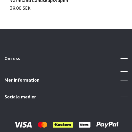
Värmland Landskapsvapen
F
39.00 SEK
2
Om oss
Mer information
Sociala medier