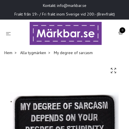
Kontakt:
info@markbar.se
Frakt från 19:- / Fri frakt inom Sverige vid 200:- (Brevfrakt)
0
Hem
Alla tygmärken
My degree of sarcasm