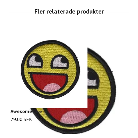
Awesomeface
F
29.00 SEK
2