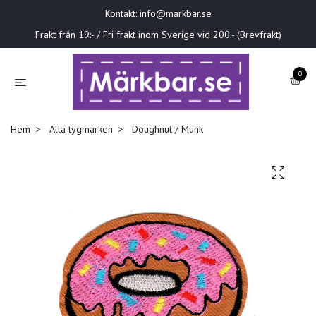
Kontakt:
info@markbar.se
Frakt från 19:- / Fri frakt inom Sverige vid 200:- (Brevfrakt)
0
Hem
Alla tygmärken
Doughnut / Munk