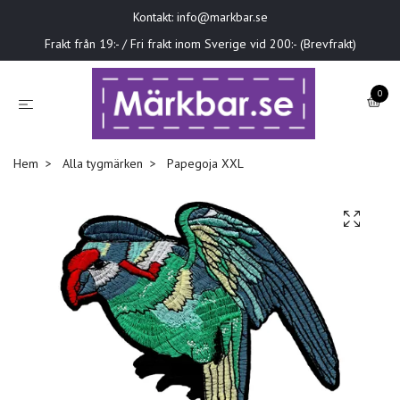
Kontakt:
info@markbar.se
Frakt från 19:- / Fri frakt inom Sverige vid 200:- (Brevfrakt)
0
Hem
Alla tygmärken
Papegoja XXL