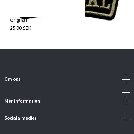
Original
J
25.00 SEK
2
Om oss
Mer information
Sociala medier