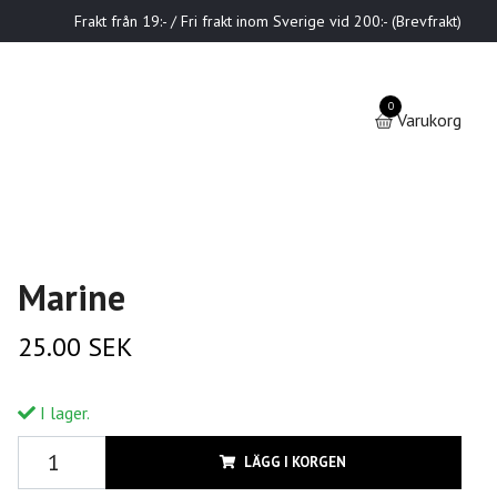
Frakt från 19:- / Fri frakt inom Sverige vid 200:- (Brevfrakt)
0
Varukorg
Marine
25.00 SEK
I lager.
LÄGG I KORGEN