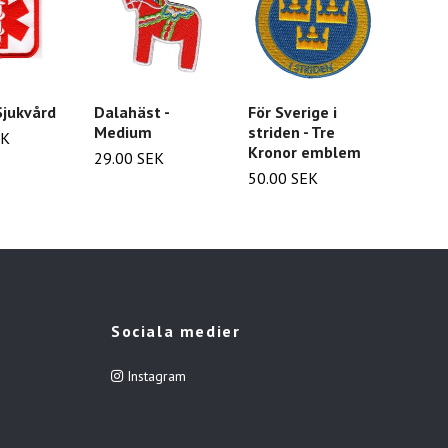
Sjukvård
Dalahäst -
För Sverige i
Keltis
Medium
striden - Tre
EK
35.00
Kronor emblem
29.00 SEK
50.00 SEK
Sociala medier
Instagram