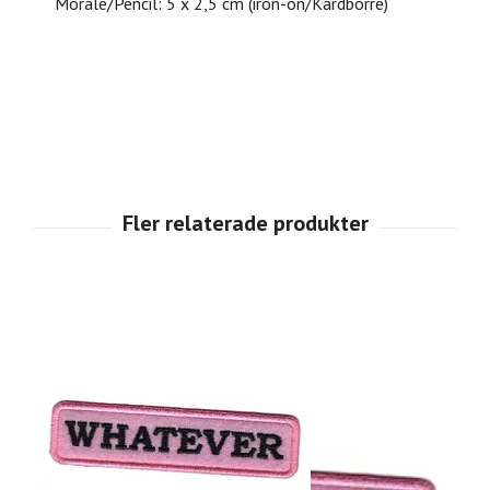
Morale/Pencil: 5 x 2,5 cm (iron-on/Kardborre)