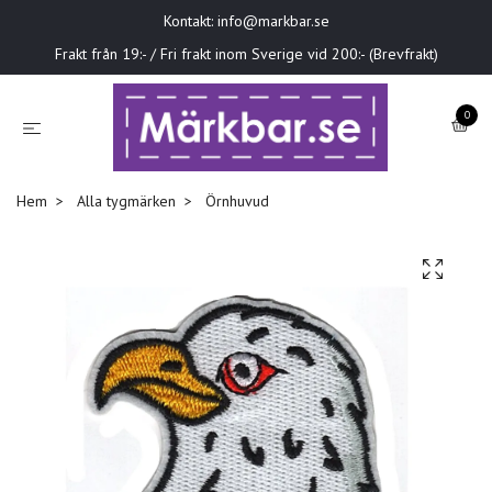
Kontakt:
info@markbar.se
Frakt från 19:- / Fri frakt inom Sverige vid 200:- (Brevfrakt)
0
Hem
Alla tygmärken
Örnhuvud