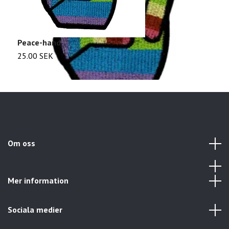
Peace-hand
S
25.00 SEK
2
Om oss
Mer information
Sociala medier