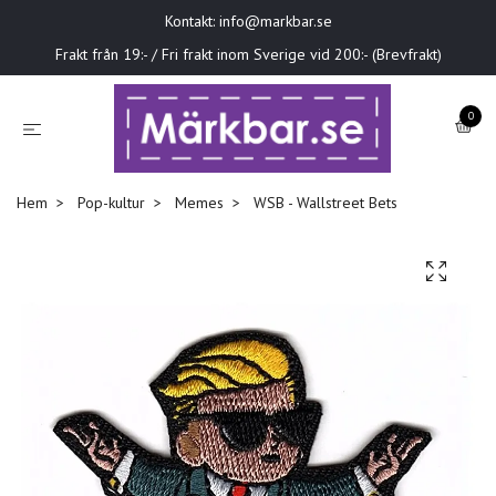
Kontakt:
info@markbar.se
Frakt från 19:- / Fri frakt inom Sverige vid 200:- (Brevfrakt)
0
Hem
Pop-kultur
Memes
WSB - Wallstreet Bets