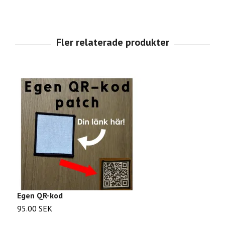
Egen QR-kod
C
95.00 SEK
2