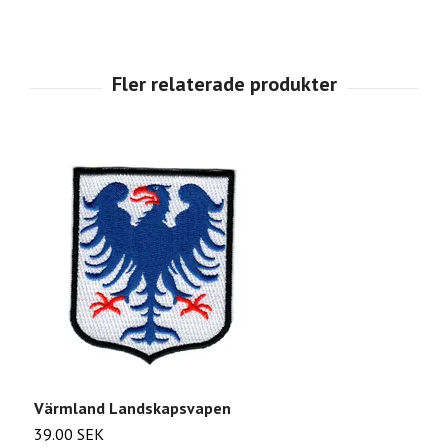
Värmland Landskapsvapen
S
39.00 SEK
2