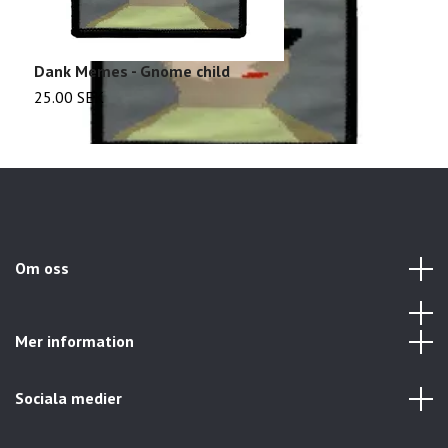
Dank Memes - Gnome child
S
25.00 SEK
2
Om oss
Mer information
Sociala medier