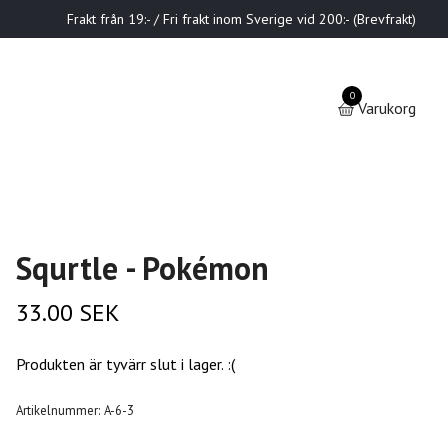
Frakt från 19:- / Fri frakt inom Sverige vid 200:- (Brevfrakt)
0
Varukorg
Squrtle - Pokémon
33.00 SEK
Produkten är tyvärr slut i lager. :(
Artikelnummer:
A-6-3