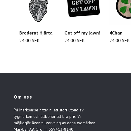
Broderat Hjärta
Get off my lawn!
4Chan
24.00 SEK
24.00 SEK
24.00 SEK
Om oss
På Märkbar.se hittar ni ett stort utbud av
tygmärken och tillbehör till bra pris. Vi
möjliggör även tillverkning av egna tygmärken.
Märkbar AB, Org nr. 559413-8140