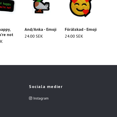
happy,
And/Anka - Emoji
Förälskad - Emoji
Krona 
u're not
24.00 SEK
24.00 SEK
22.00
EK
Sociala medier
Instagram