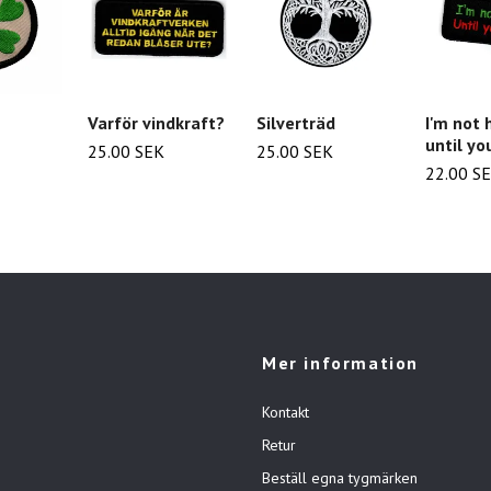
Varför vindkraft?
Silverträd
I'm not 
until yo
25.00 SEK
25.00 SEK
22.00 S
Mer information
Kontakt
Retur
Beställ egna tygmärken