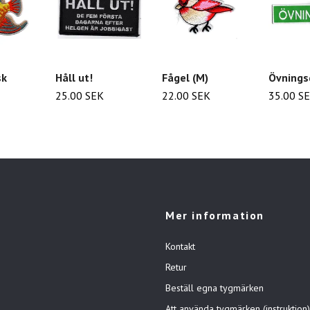
sk
Håll ut!
Fågel (M)
Övnings
25.00 SEK
22.00 SEK
35.00 S
Mer information
Kontakt
Retur
Beställ egna tygmärken
Att använda tygmärken (instruktion)