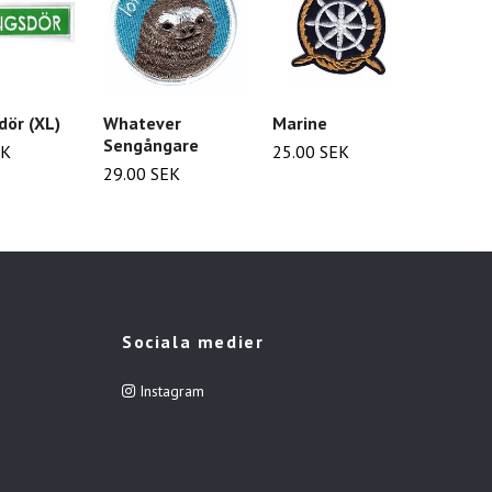
dör (XL)
Whatever
Marine
Pound
Sengångare
vägsk
EK
25.00 SEK
29.00 SEK
24.00
Sociala medier
Instagram