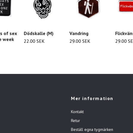
s of sex
Dödskalle (M)
Vandring
Flickvä
e week
22.00 SEK
29.00 SEK
29.00 S
Mer information
Kontakt
Retur
Beställ egna tygmärken