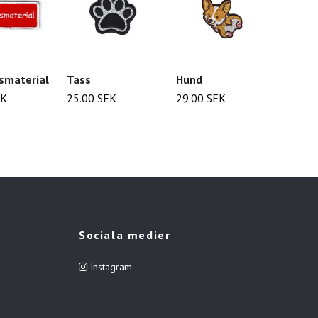
nsmaterial
Tass
Hund
Tax - 
EK
25.00 SEK
29.00 SEK
29.00
Sociala medier
Instagram