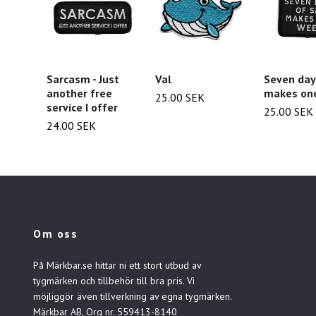
Sarcasm - Just
Val
Seven day
another free
makes on
25.00 SEK
service I offer
25.00 SEK
24.00 SEK
Om oss
På Märkbar.se hittar ni ett stort utbud av
tygmärken och tillbehör till bra pris. Vi
möjliggör även tillverkning av egna tygmärken.
Märkbar AB, Org nr. 559413-8140