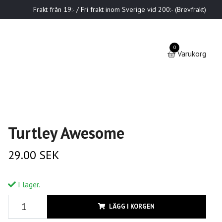
Frakt från 19:- / Fri frakt inom Sverige vid 200:- (Brevfrakt)
0
Varukorg
Turtley Awesome
29.00 SEK
I lager.
LÄGG I KORGEN