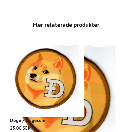
Doge / Dogecoin
G
25.00 SEK
2