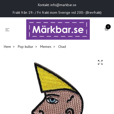
Kontakt:
info@markbar.se
Frakt från 19:- / Fri frakt inom Sverige vid 200:- (Brevfrakt)
0
Hem
Pop-kultur
Memes
Chad