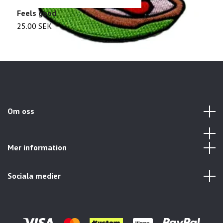
Feels good
B
25.00 SEK
2
Om oss
Mer information
Sociala medier