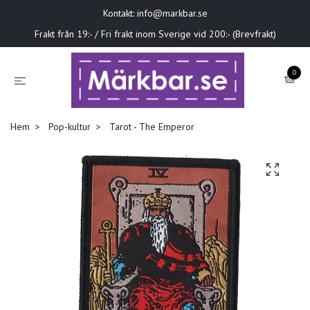
Kontakt:
info@markbar.se
Frakt från 19:- / Fri frakt inom Sverige vid 200:- (Brevfrakt)
0
Hem
Pop-kultur
Tarot - The Emperor