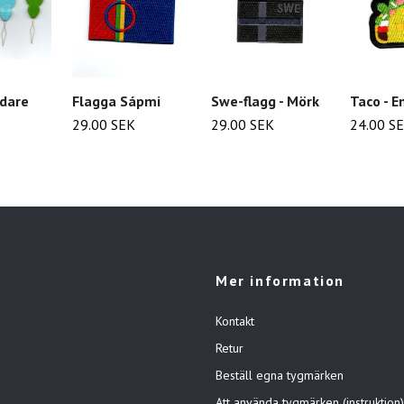
dare
Flagga Sápmi
Swe-flagg - Mörk
Taco - E
29.00 SEK
29.00 SEK
24.00 S
Mer information
Kontakt
Retur
Beställ egna tygmärken
Att använda tygmärken (instruktion)