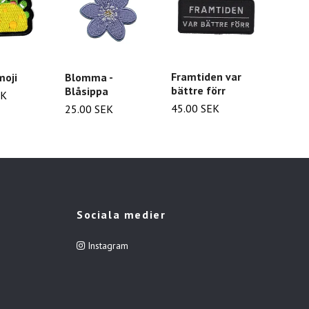
Framtiden var
moji
Blomma -
Trollf
bättre förr
Blåsippa
EK
29.00
45.00 SEK
25.00 SEK
Sociala medier
Instagram