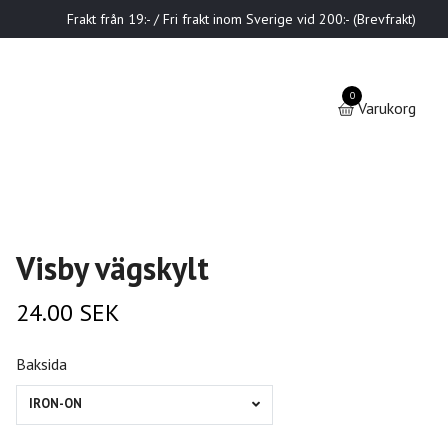
Frakt från 19:- / Fri frakt inom Sverige vid 200:- (Brevfrakt)
0
Varukorg
Visby vägskylt
24.00 SEK
Baksida
IRON-ON