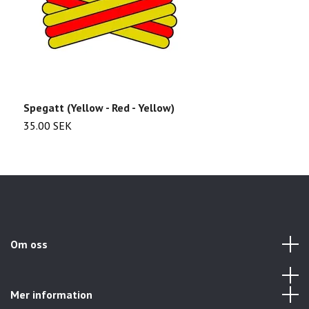
Spegatt (Yellow - Red - Yellow)
S
35.00 SEK
3
Om oss
Mer information