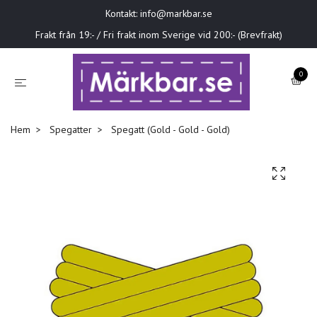
Kontakt:
info@markbar.se
Frakt från 19:- / Fri frakt inom Sverige vid 200:- (Brevfrakt)
0
Hem
Spegatter
Spegatt (Gold - Gold - Gold)