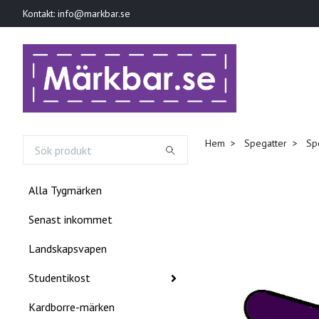
Kontakt:
info@markbar.se
Hem
Spegatter
Spe
Alla Tygmärken
Senast inkommet
Landskapsvapen
Studentikost
Kardborre-märken