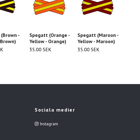
 (Brown -
Spegatt (Orange -
Spegatt (Maroon -
Spegat
 Brown)
Yellow - Orange)
Yellow - Maroon)
Gold -
Gold -
EK
35.00 SEK
35.00 SEK
Gold)
35.00
Sociala medier
Instagram