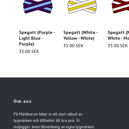
Spegatt (Purple -
Spegatt (White -
Spegatt (
Light Blue -
Yellow - White)
White - M
Purple)
35.00 SEK
35.00 SEK
35.00 SEK
Om oss
På Märkbar.se hittar ni ett stort utbud av
tygmärken och tillbehör till bra pris. Vi
möjliggör även tillverkning av egna tygmärken.